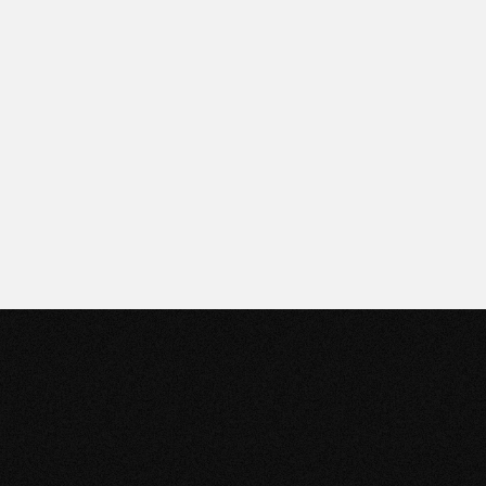
Puntos de venta
Encontrá el más cercano
haciendo clic acá