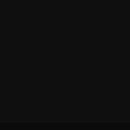
POTENCIÁ TU NEGOCIO
CON HERRAMIENTAS DE
CALIDAD
Descubrí la línea completa de productos Black Panther y
llevá tu trabajo al siguiente nivel. Contactanos para más
información o sumate a nuestra red de distribuidores.
Puntos de venta
Encontrá el más cercano
haciendo clic acá