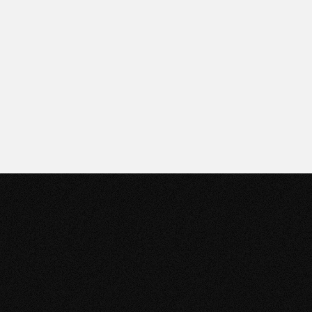
Puntos de venta
Encontrá el más cercano
haciendo clic acá