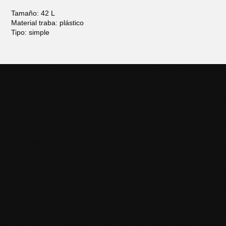
Tamaño: 42 L
Material traba: plástico
Tipo: simple
POTENCIÁ TU NEGOCIO
CON HERRAMIENTAS DE
CALIDAD
Descubrí la línea completa de productos Black Panther y
llevá tu trabajo al siguiente nivel. Contactanos para más
información o sumate a nuestra red de distribuidores.