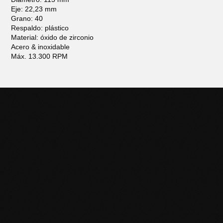
Eje: 22,23 mm
Grano: 40
Respaldo: plástico
Material: óxido de zirconio
Acero & inoxidable
Máx. 13.300 RPM
POTENCIÁ TU NEGOCIO
CON HERRAMIENTAS DE
CALIDAD
Descubrí la línea completa de productos Black Panther y
llevá tu trabajo al siguiente nivel. Contactanos para más
información o sumate a nuestra red de distribuidores.