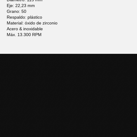
Eje: 22,23 mm
Grano: 50
Respaldo: plástico
Material: óxido de zirconio
Acero & inoxidable
Máx. 13.300 RPM
POTENCIÁ TU NEGOCIO
CON HERRAMIENTAS DE
CALIDAD
Descubrí la línea completa de productos Black Panther y
llevá tu trabajo al siguiente nivel. Contactanos para más
información o sumate a nuestra red de distribuidores.