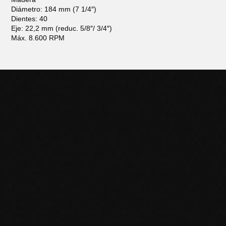
Diámetro: 184 mm (7 1/4″)
Dientes: 40
Eje: 22,2 mm (reduc. 5/8″/ 3/4″)
Máx. 8.600 RPM
POTENCIÁ TU NEGOCIO
CON HERRAMIENTAS DE
CALIDAD
Descubrí la línea completa de productos Black Panther y
llevá tu trabajo al siguiente nivel. Contactanos para más
información o sumate a nuestra red de distribuidores.