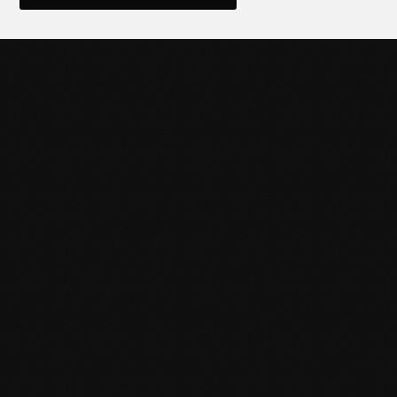
POTENCIÁ TU NEGOCIO
CON HERRAMIENTAS DE
CALIDAD
Descubrí la línea completa de productos Black Panther y
llevá tu trabajo al siguiente nivel. Contactanos para más
información o sumate a nuestra red de distribuidores.
Puntos de venta
Encontrá el más cercano
haciendo clic acá