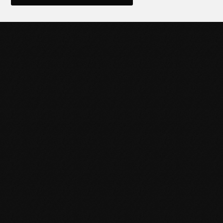
POTENCIÁ TU NEGOCIO
CON HERRAMIENTAS DE
CALIDAD
Descubrí la línea completa de productos Black Panther y
llevá tu trabajo al siguiente nivel. Contactanos para más
información o sumate a nuestra red de distribuidores.
Puntos de venta
Encontrá el más cercano
haciendo clic acá