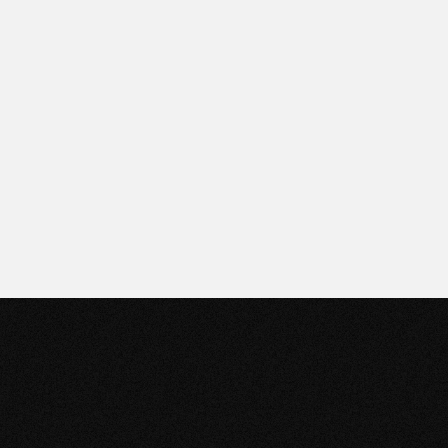
Puntos de venta
Encontrá el más cercano
haciendo clic acá