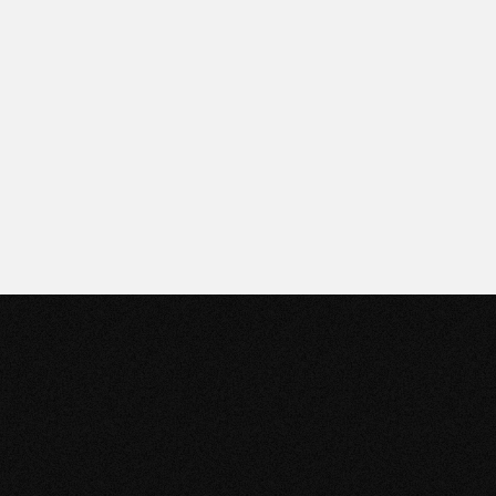
Puntos de venta
Encontrá el más cercano
haciendo clic acá