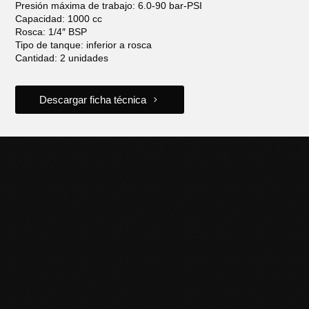
Presión máxima de trabajo: 6.0-90 bar-PSI
Capacidad: 1000 cc
Rosca: 1/4″ BSP
Tipo de tanque: inferior a rosca
Cantidad: 2 unidades
Descargar ficha técnica
POTENCIÁ TU NEGOCIO
CON HERRAMIENTAS DE
CALIDAD
Descubrí la línea completa de productos Black Panther y
llevá tu trabajo al siguiente nivel. Contactanos para más
información o sumate a nuestra red de distribuidores.