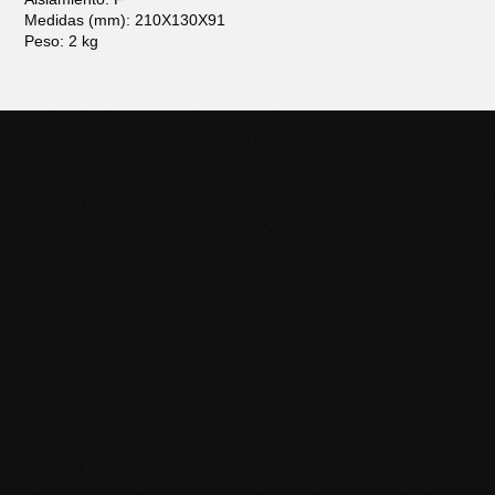
Medidas (mm): 210X130X91
Peso: 2 kg
POTENCIÁ TU NEGOCIO
CON HERRAMIENTAS DE
CALIDAD
Descubrí la línea completa de productos Black Panther y
llevá tu trabajo al siguiente nivel. Contactanos para más
información o sumate a nuestra red de distribuidores.
Puntos de venta