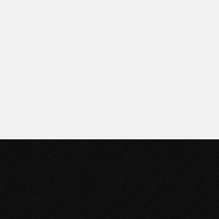
Puntos de venta
Encontrá el más cercano
haciendo clic acá